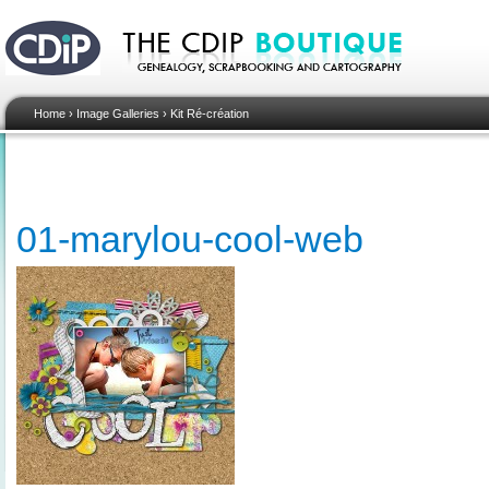
Home
›
Image Galleries
›
Kit Ré-création
01-marylou-cool-web