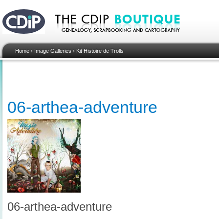
Home
›
Image Galleries
›
Kit Histoire de Trolls
06-arthea-adventure
06-arthea-adventure