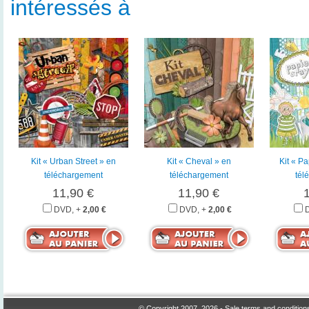
intéressés à
Kit « Urban Street » en
Kit « Cheval » en
Kit « P
téléchargement
téléchargement
tél
11,90 €
11,90 €
DVD, +
2,00 €
DVD, +
2,00 €
© Copyright 2007, 2026 -
Sale terms and condition