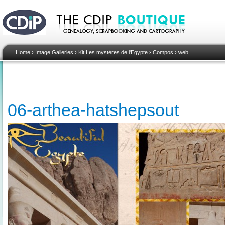
Home
›
Image Galleries
›
Kit Les mystères de l'Egypte
›
Compos
›
web
06-arthea-hatshepsout