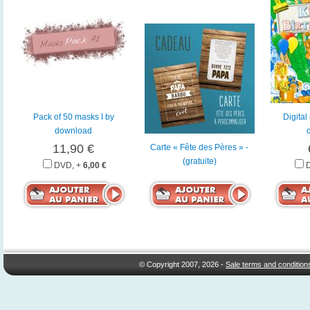
Pack of 50 masks I by
Digital
download
11,90 €
Carte « Fête des Pères » -
(gratuite)
DVD, +
6,00 €
© Copyright 2007, 2026 -
Sale terms and condition