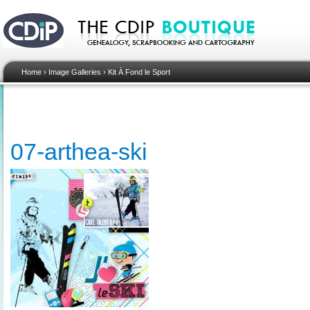
Home
›
Image Galleries
›
Kit À Fond le Sport
07-arthea-ski