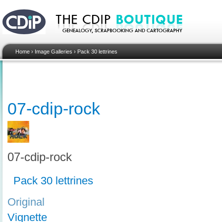
Home
›
Image Galleries
›
Pack 30 lettrines
07-cdip-rock
07-cdip-rock
Pack 30 lettrines
Original
Vignette