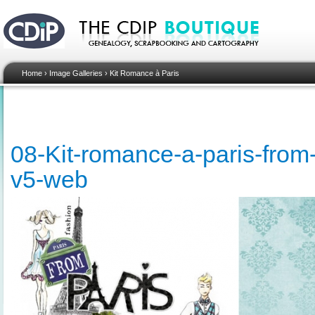
Home
›
Image Galleries
›
Kit Romance à Paris
08-Kit-romance-a-paris-from-
v5-web