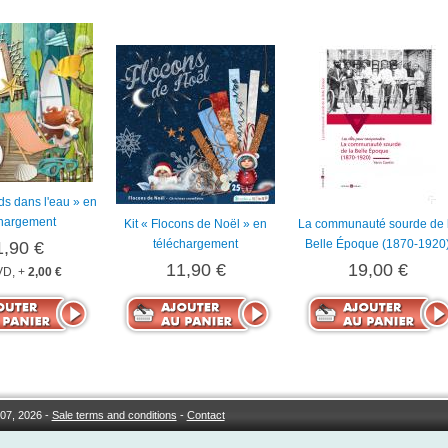
eds dans l'eau » en
chargement
Kit « Flocons de Noël » en
La communauté sourde de 
téléchargement
Belle Époque (1870-1920
1,90 €
11,90 €
19,00 €
D, +
2,00 €
07, 2026 -
Sale terms and conditions
-
Contact