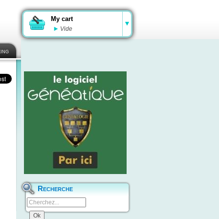
My cart
Vide
ing
Recherche