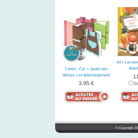
Kit « Les pi
télé
Cartes - Col. « Jardin des
délices » en téléchargement
1
3,95 €
DV
© Copyright 20