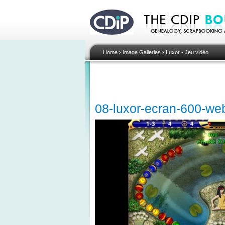
Home
›
Image Galleries
›
Luxor - Jeu vidéo
08-luxor-ecran-600-we