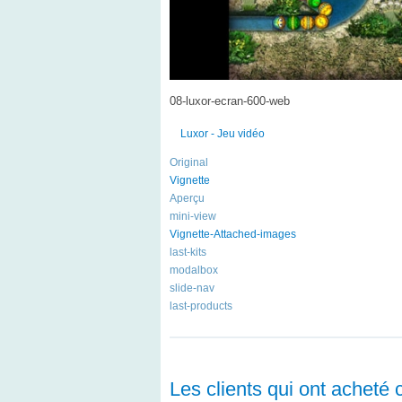
08-luxor-ecran-600-web
Luxor - Jeu vidéo
Original
Vignette
Aperçu
mini-view
Vignette-Attached-images
last-kits
modalbox
slide-nav
last-products
Les clients qui ont acheté 