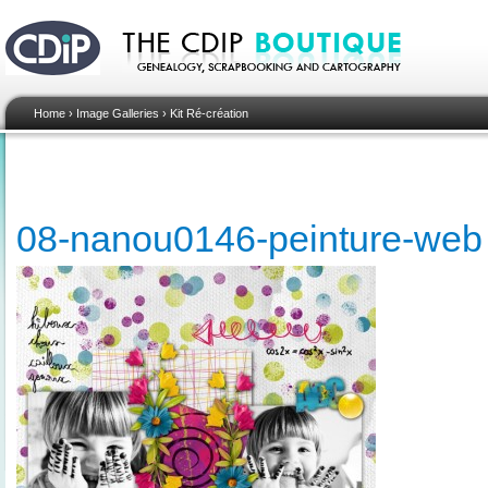
Home
›
Image Galleries
›
Kit Ré-création
08-nanou0146-peinture-web