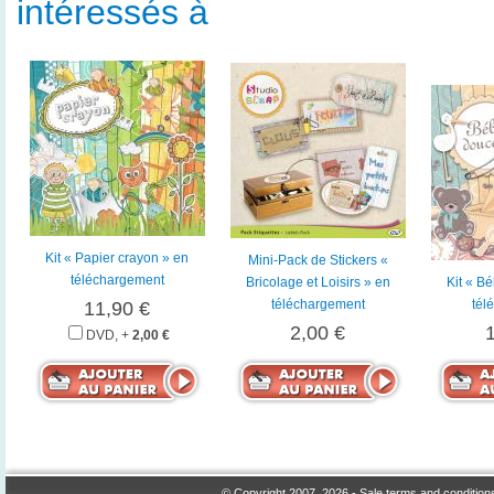
intéressés à
Kit « Papier crayon » en
Mini-Pack de Stickers «
téléchargement
Bricolage et Loisirs » en
Kit « B
téléchargement
tél
11,90 €
2,00 €
DVD, +
2,00 €
© Copyright 2007, 2026 -
Sale terms and condition