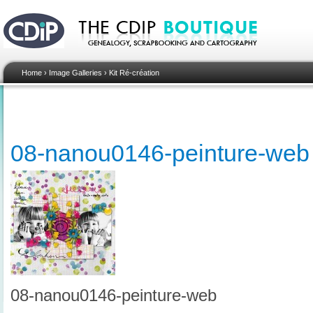
Home
›
Image Galleries
›
Kit Ré-création
08-nanou0146-peinture-web
08-nanou0146-peinture-web