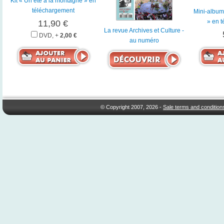
Kit « Un été à la montagne » en
téléchargement
Mini-album
» en 
11,90 €
La revue Archives et Culture -
DVD, +
2,00 €
au numéro
© Copyright 2007, 2026 -
Sale terms and condition