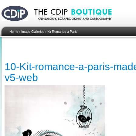
Home
›
Image Galleries
›
Kit Romance à Paris
10-Kit-romance-a-paris-made
v5-web