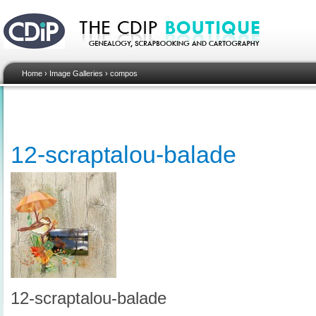
Home
›
Image Galleries
›
compos
12-scraptalou-balade
12-scraptalou-balade