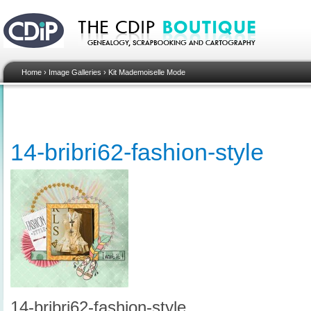
Home
›
Image Galleries
›
Kit Mademoiselle Mode
14-bribri62-fashion-style
14-bribri62-fashion-style