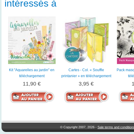
intéressés à
Kit "Aquarelles au jardin" en
Cartes - Col. « Souffle
Pack masq
téléchargement
printanier » en téléchargement
tél
11,90 €
3,95 €
© Copyright 2007, 2026 -
Sale terms and condition