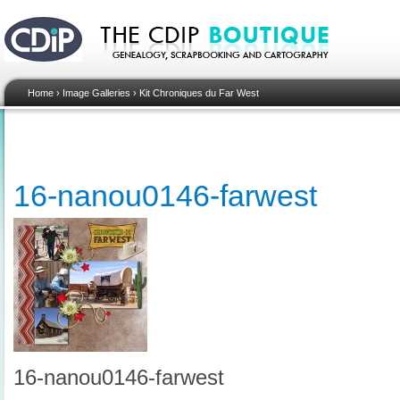
Home
›
Image Galleries
›
Kit Chroniques du Far West
16-nanou0146-farwest
16-nanou0146-farwest