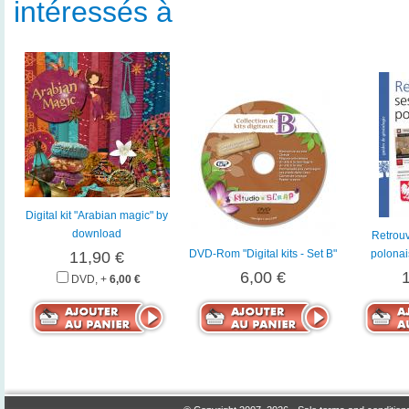
intéressés à
Digital kit "Arabian magic" by
download
Retrouv
DVD-Rom "Digital kits - Set B"
polonai
11,90 €
6,00 €
DVD, +
6,00 €