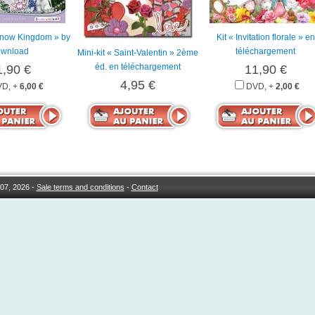
 Snow Kingdom » by
Kit « Invitation florale » en
wnload
téléchargement
Mini-kit « Saint-Valentin » 2ème
éd. en téléchargement
1,90 €
11,90 €
4,95 €
D, +
6,00 €
DVD, +
2,00 €
07, 2026 -
Sale terms and conditions
-
Contact