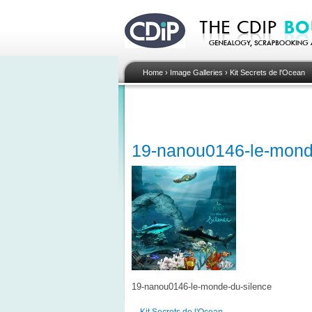
Home
›
Image Galleries
›
Kit Secrets de l'Ocean
19-nanou0146-le-mond
19-nanou0146-le-monde-du-silence
Kit Secrets de l'Ocean