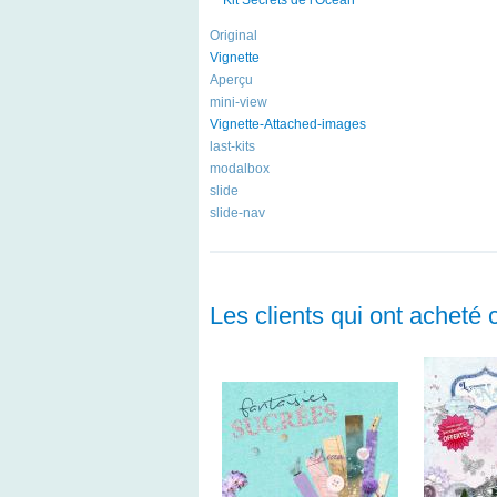
Original
Vignette
Aperçu
mini-view
Vignette-Attached-images
last-kits
modalbox
slide
slide-nav
Les clients qui ont acheté 