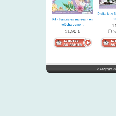
Digital kit «
do
Kit « Fantaisies sucrées » en
téléchargement
1
11,90 €
DV
© Copyright 20