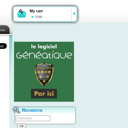
My cart
Vide
ing
Recherche