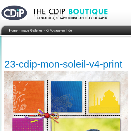
Home
›
Image Galleries
›
Kit Voyage en Inde
23-cdip-mon-soleil-v4-print