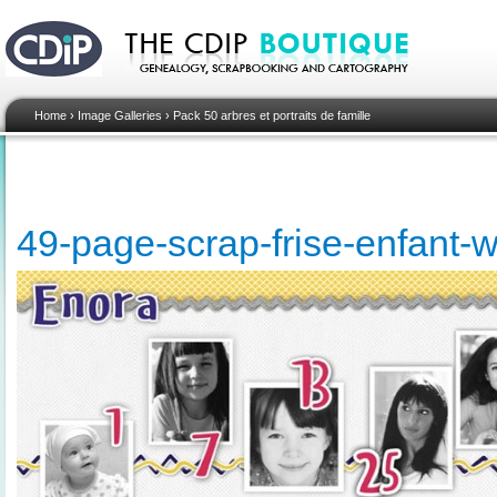
Home
›
Image Galleries
›
Pack 50 arbres et portraits de famille
49-page-scrap-frise-enfant-