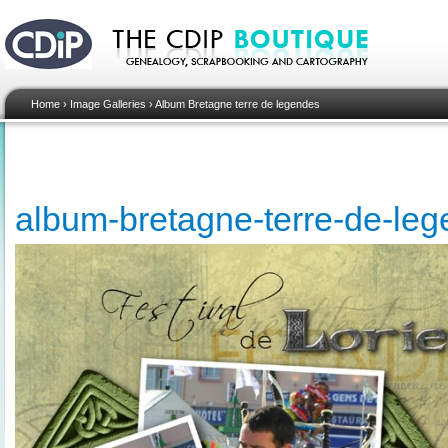
Home
›
Image Galleries
›
Album Bretagne terre de legendes
album-bretagne-terre-de-le