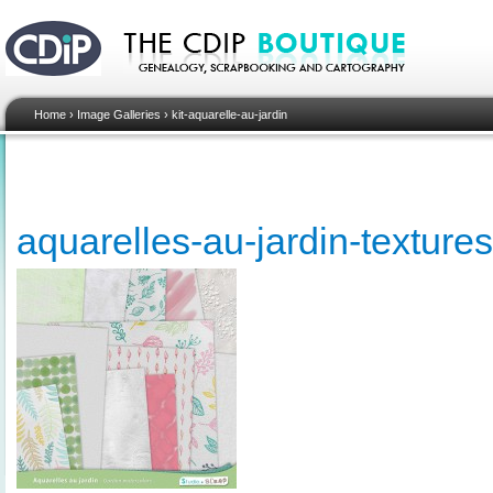
Home
›
Image Galleries
›
kit-aquarelle-au-jardin
aquarelles-au-jardin-textures