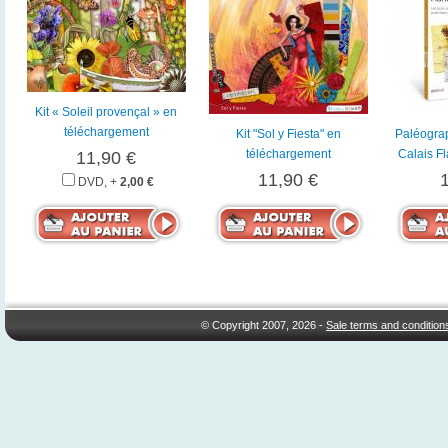
Kit « Soleil provençal » en
téléchargement
Kit "Sol y Fiesta" en
Paléogra
téléchargement
Calais Fl
11,90 €
11,90 €
DVD, +
2,00 €
© Copyright 2007, 2026 -
Sale terms and condition