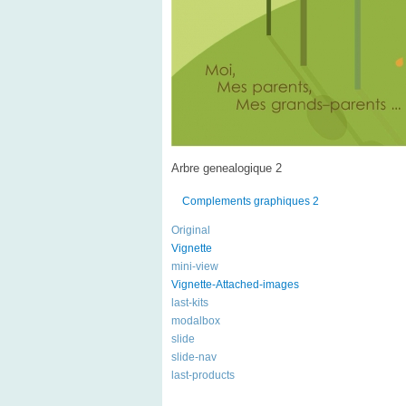
Arbre genealogique 2
Complements graphiques 2
Original
Vignette
mini-view
Vignette-Attached-images
last-kits
modalbox
slide
slide-nav
last-products