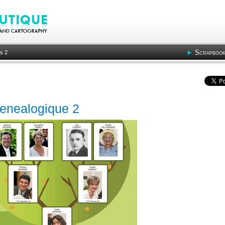
Scrapbook
s 2
enealogique 2