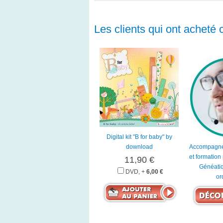
Les clients qui ont acheté 
Digital kit "B for baby" by
download
Accompagne
et formation
11,90 €
Généatiq
DVD, +
6,00 €
or