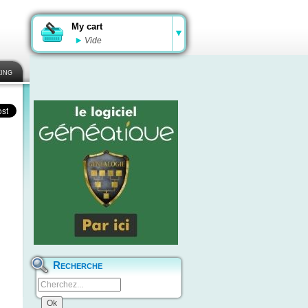
My cart
Vide
ing
Recherche