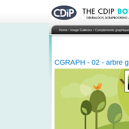
Home
›
Image Galleries
›
Complements graphique
CGRAPH - 02 - arbre g