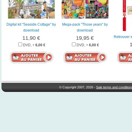
Digital kit "Seaside Cottage" by
Mega-pack "Those years" by
download
download
Retrouver s
11,90 €
19,95 €
DVD, +
6,00 €
DVD, +
6,00 €
© Copyright 2007, 2026 -
Sale terms and condition