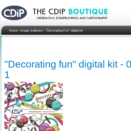
Home
›
Image Galleries
›
"Decorating Fun" digital kit
"Decorating fun" digital kit 
1