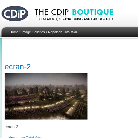
Home
›
Image Galleries
›
Napoleon Total War
ecran-2
ecran-2
Napoleon Total War