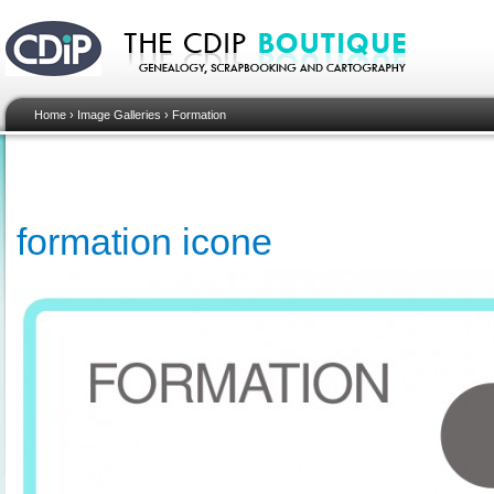
Home
›
Image Galleries
›
Formation
formation icone