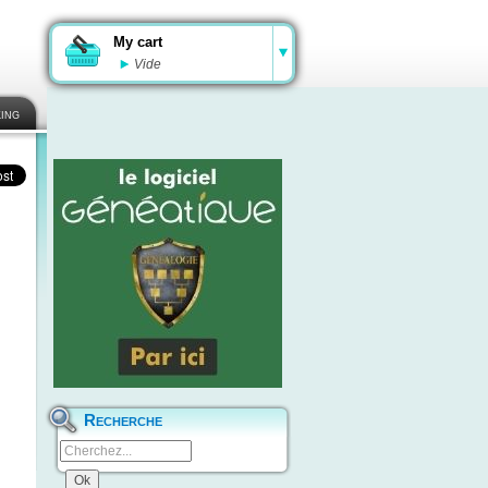
My cart
Vide
ing
Recherche