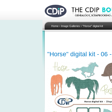
Home
›
Image Galleries
›
"Horse" digital kit
"Horse" digital kit - 06