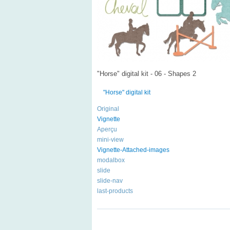
"Horse" digital kit - 06 - Shapes 2
"Horse" digital kit
Original
Vignette
Aperçu
mini-view
Vignette-Attached-images
modalbox
slide
slide-nav
last-products