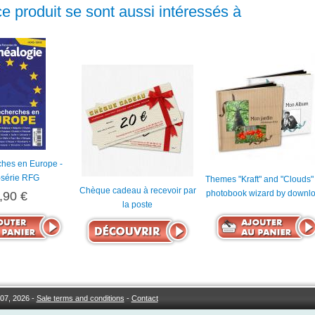
ce produit se sont aussi intéressés à
ches en Europe -
-série RFG
Themes "Kraft" and "Clouds" 
Chèque cadeau à recevoir par
photobook wizard by downl
,90 €
la poste
07, 2026 -
Sale terms and conditions
-
Contact