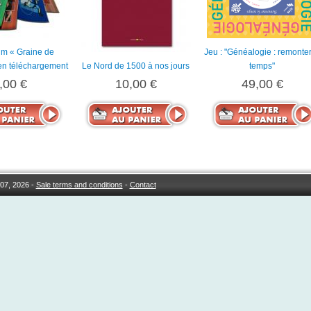
um « Graine de
Jeu : "Généalogie : remonter
en téléchargement
Le Nord de 1500 à nos jours
temps"
,00 €
10,00 €
49,00 €
07, 2026 -
Sale terms and conditions
-
Contact