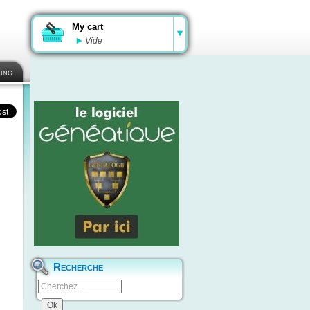
My cart
Vide
ing
Recherche