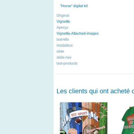
"Horse" digital kit
Original
Vignette
Aperçu
Vignette-Attached-images
last-kits
modalbox
slide
slide-nav
last-products
Les clients qui ont acheté 