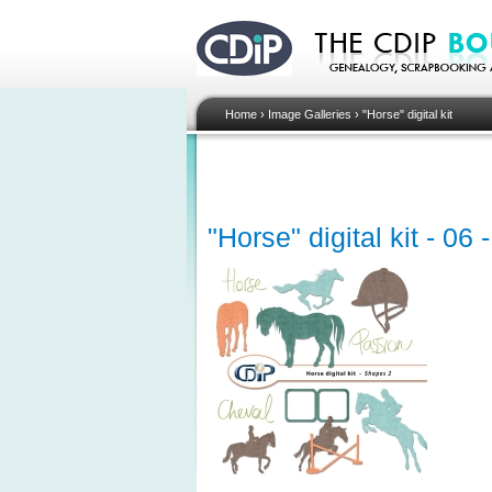
Home
›
Image Galleries
›
"Horse" digital kit
"Horse" digital kit - 06