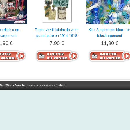
o british » en
Retrouvez l'histoire de votre
Kit « Simplement bleu » e
chargement
grand-père en 1914-1918
téléchargement
1,90 €
7,90 €
11,90 €
07, 2026 -
Sale terms and conditions
-
Contact