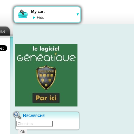
My cart
Vide
ing
Recherche