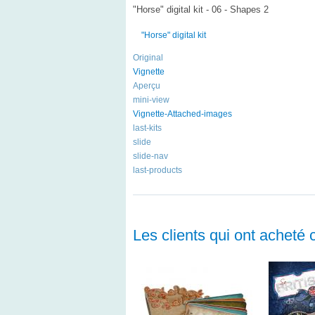
"Horse" digital kit - 06 - Shapes 2
"Horse" digital kit
Original
Vignette
Aperçu
mini-view
Vignette-Attached-images
last-kits
slide
slide-nav
last-products
Les clients qui ont acheté 