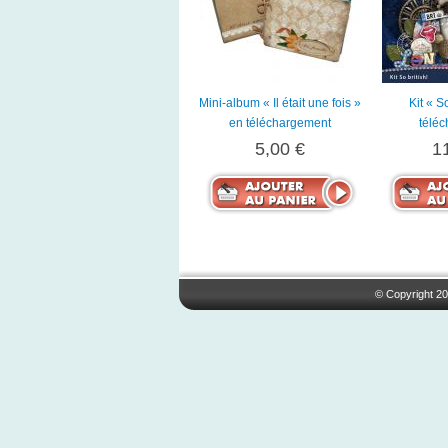
Mini-album « Il était une fois »
Kit « S
en téléchargement
télé
5,00 €
1
© Copyright 20