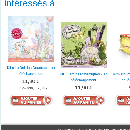
intéressés à
Kit « Le Bal des Doudous » en
téléchargement
Kit « Jardins romantiques » en
Mini-album
téléchargement
en t
11,90 €
11,90 €
Cd-Rom, +
2,00 €
© Copyright 2007, 2026 -
Sale terms and condition