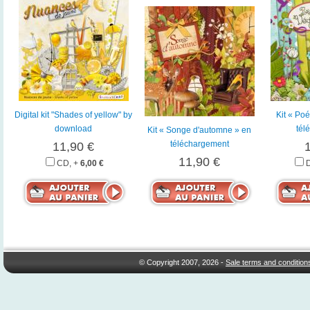
Digital kit "Shades of yellow" by
Kit « Po
download
tél
Kit « Songe d'automne » en
téléchargement
11,90 €
11,90 €
CD, +
6,00 €
© Copyright 2007, 2026 -
Sale terms and condition