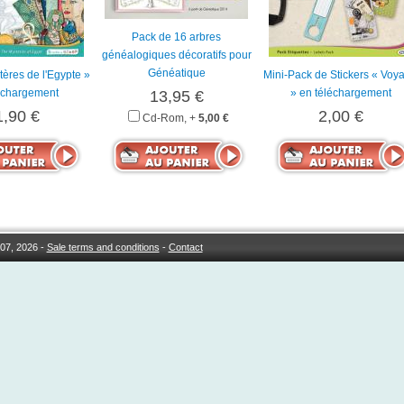
Pack de 16 arbres
généalogiques décoratifs pour
Généatique
tères de l'Egypte »
Mini-Pack de Stickers « Voy
échargement
» en téléchargement
13,95 €
1,90 €
2,00 €
Cd-Rom, +
5,00 €
07, 2026 -
Sale terms and conditions
-
Contact