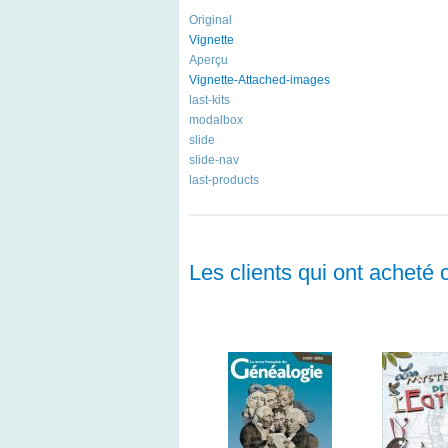
Original
Vignette
Aperçu
Vignette-Attached-images
last-kits
modalbox
slide
slide-nav
last-products
Les clients qui ont acheté 