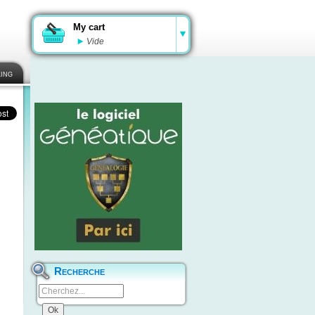
My cart
Vide
ing
Recherche