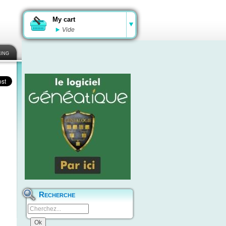
My cart
Vide
ing
Recherche