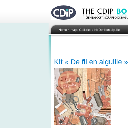
Home
›
Image Galleries
›
Kit De fil en aiguille
Kit « De fil en aiguille 