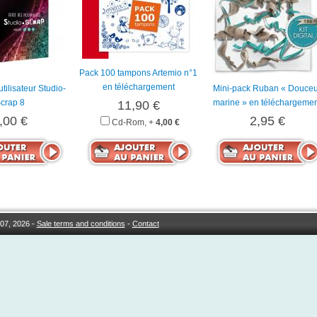
Pack 100 tampons Artemio n°1
en téléchargement
utilisateur Studio-
Mini-pack Ruban « Douceu
crap 8
marine » en téléchargeme
11,90 €
,00 €
2,95 €
Cd-Rom, +
4,00 €
07, 2026 -
Sale terms and conditions
-
Contact