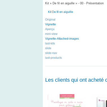
Kit « De fil en aiguille » - 00 - Présentation
Kit De fil en aiguille
Original
Vignette
Aperçu
mini-view
Vignette-Attached-images
last-kits
slide
slide-nav
last-products
Les clients qui ont acheté 