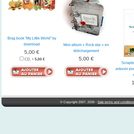
Brag book "My Little World" by
download
Mini-album « Rock star » en
téléchargement
5,00 €
5,00 €
CD, +
5,00 €
Scrapbo
astuces pou
© Copyright 2007, 2026 -
Sale terms and condition