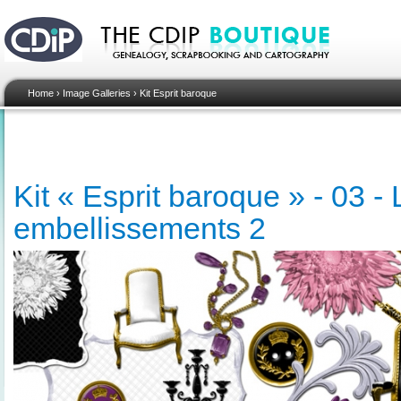
Home
›
Image Galleries
›
Kit Esprit baroque
Kit « Esprit baroque » - 03 -
embellissements 2