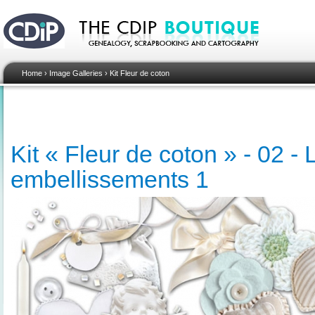
Home
›
Image Galleries
›
Kit Fleur de coton
Kit « Fleur de coton » - 02 - 
embellissements 1