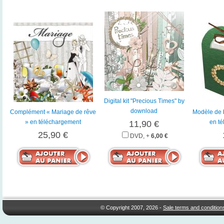
Digital kit "Precious Times" by
download
Complément « Mariage de rêve
Modèle de b
» en téléchargement
en t
11,90 €
25,90 €
DVD, +
6,00 €
© Copyright 2007, 2026 -
Sale terms and condition