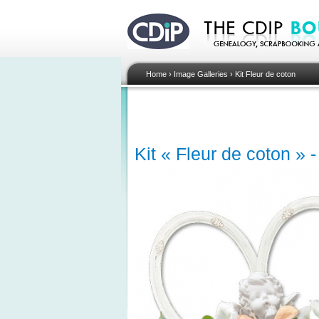
Home
›
Image Galleries
›
Kit Fleur de coton
Kit « Fleur de coton » -