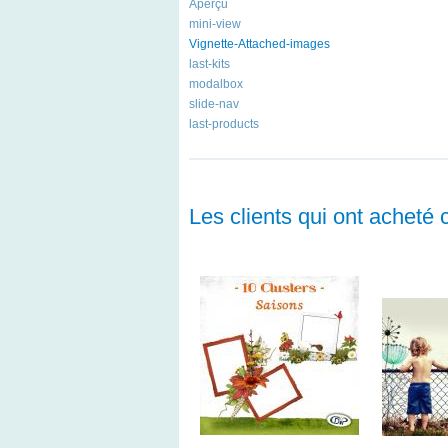
Aperçu
mini-view
Vignette-Attached-images
last-kits
modalbox
slide-nav
last-products
Les clients qui ont acheté 