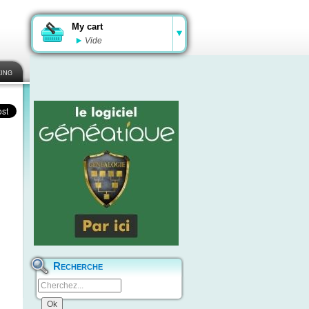
My cart
Vide
ing
Recherche