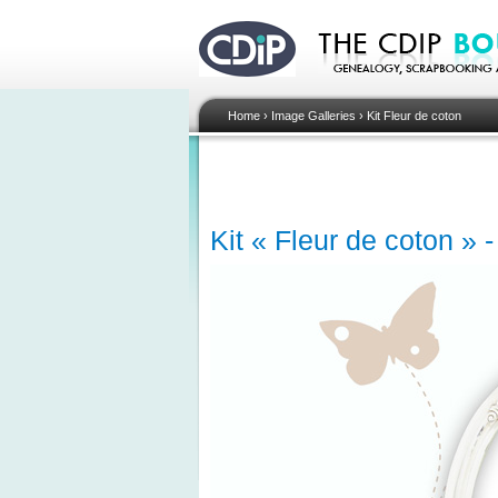
Home
›
Image Galleries
›
Kit Fleur de coton
Kit « Fleur de coton » 