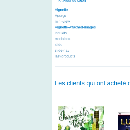
Kit Fleur de coton
Vignette
Aperçu
mini-view
Vignette-Attached-images
last-kits
modalbox
slide
slide-nav
last-products
Les clients qui ont acheté 