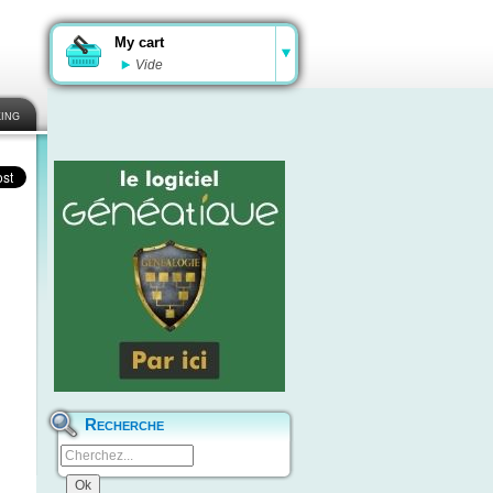
My cart
Vide
ing
Recherche