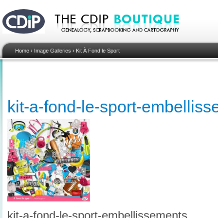
Home
›
Image Galleries
›
Kit À Fond le Sport
kit-a-fond-le-sport-embellis
kit-a-fond-le-sport-embellissements