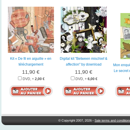
Kit « De fil en aiguille » en
Digital kit "Between mischief &
téléchargement
affection" by download
Mon enquê
Le secret 
11,90 €
11,90 €
DVD, +
2,00 €
DVD, +
6,00 €
© Copyright 2007, 2026 -
Sale terms and condition