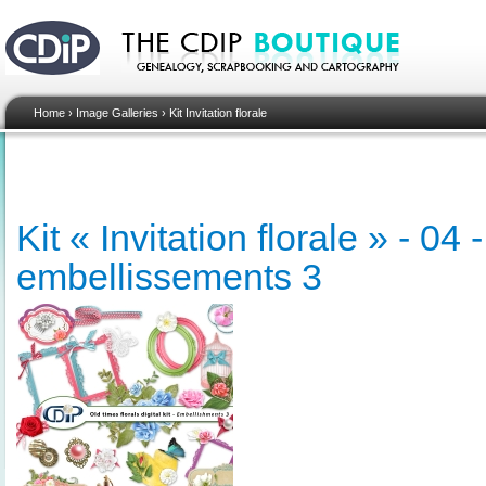
Home
›
Image Galleries
›
Kit Invitation florale
Kit « Invitation florale » - 04
embellissements 3