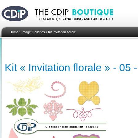
Home
›
Image Galleries
›
Kit Invitation florale
Kit « Invitation florale » - 05