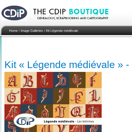
Home
›
Image Galleries
›
Kit Légende médiévale
Kit « Légende médiévale » - 0