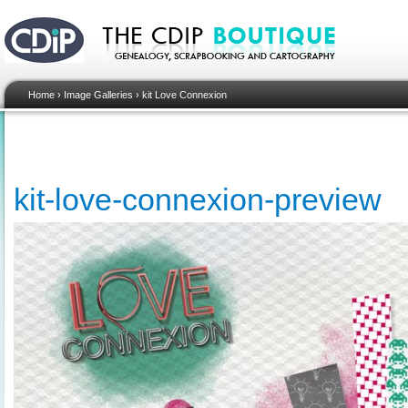
Home
›
Image Galleries
›
kit Love Connexion
kit-love-connexion-preview