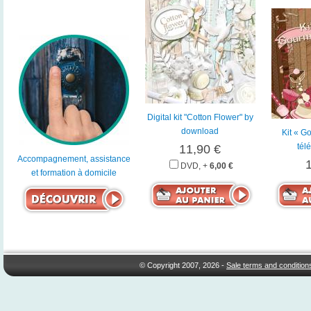
Digital kit "Cotton Flower" by
download
Kit « G
tél
11,90 €
Accompagnement, assistance
DVD, +
6,00 €
et formation à domicile
© Copyright 2007, 2026 -
Sale terms and condition