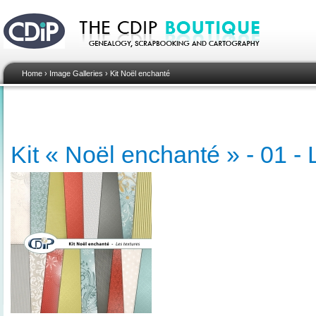
Home
›
Image Galleries
›
Kit Noël enchanté
Kit « Noël enchanté » - 01 - 