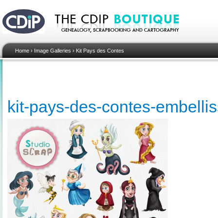
Home
›
Image Galleries
›
Kit Pays des Contes
kit-pays-des-contes-embellis