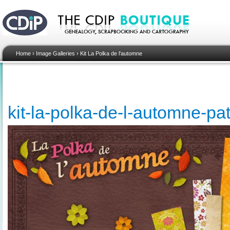
Home
›
Image Galleries
›
Kit La Polka de l'automne
kit-la-polka-de-l-automne-p