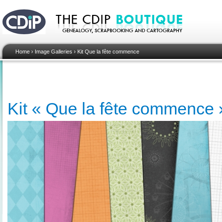
Home
›
Image Galleries
›
Kit Que la fête commence
Kit « Que la fête commence »