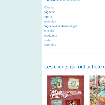
Original
Vignette
Aperçu
mini-view
Vignette-Attached-images
last-kits
modalbox
slide
slide-nav
Les clients qui ont acheté 