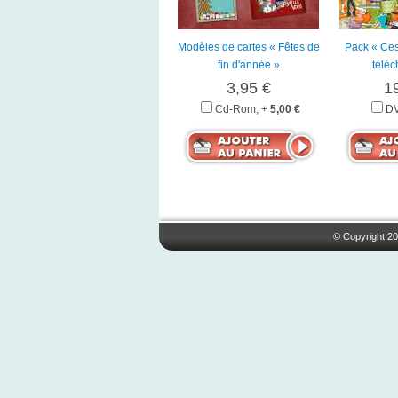
Modèles de cartes « Fêtes de
Pack « Ces
fin d'année »
télé
3,95 €
1
Cd-Rom, +
5,00 €
DV
© Copyright 20