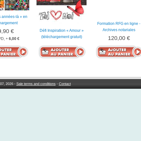
 années-là » en
chargement
Formation RFG en ligne -
Archives notariales
9,90 €
Défi Inspiration « Amour »
(téléchargement gratuit)
120,00 €
D, +
6,00 €
07, 2026 -
Sale terms and conditions
-
Contact