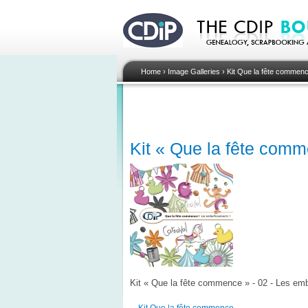
Home
›
Image Galleries
›
Kit Que la fête commen
Kit « Que la fête comm
Kit « Que la fête commence » - 02 - Les em
Kit Que la fête commence