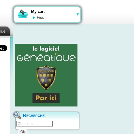
My cart
Vide
ing
Recherche