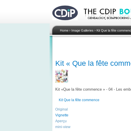
Home
›
Image Galleries
›
Kit Que la fête commen
Kit « Que la fête comm
Kit «Que la fête commence » - 04 - Les emb
Kit Que la fête commence
Original
Vignette
Aperçu
mini-view