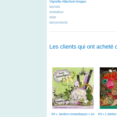
Vignette-Attached-images
last-kits
modalbox
slide
last-products
Les clients qui ont acheté 
Kit « Jardins romantiques » en
Kit « L'ateli