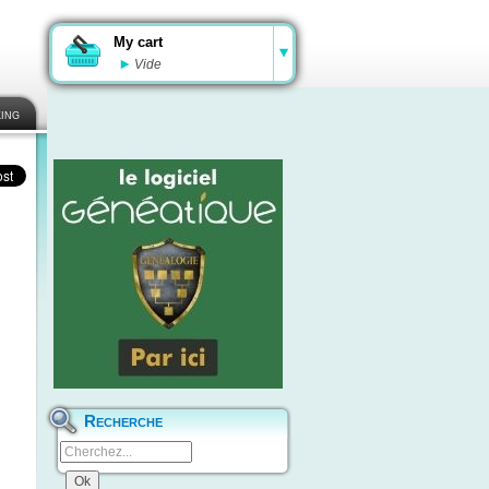
My cart
Vide
ing
Recherche