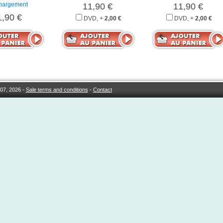
chargement
11,90 €
11,90 €
1,90 €
DVD, +
2,00 €
DVD, +
2,00 €
07, 2026 -
Sale terms and conditions
-
Contact