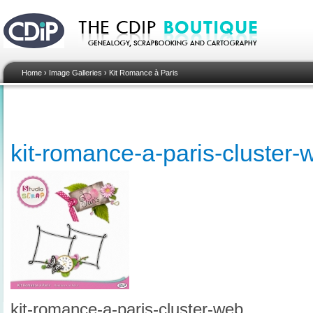
Home
›
Image Galleries
›
Kit Romance à Paris
kit-romance-a-paris-cluster-
kit-romance-a-paris-cluster-web